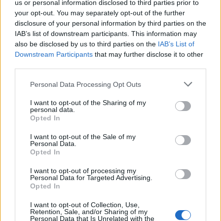
us or personal information disclosed to third parties prior to
Obtarcie blon sluzowych pochwy
your opt-out. You may separately opt-out of the further
Obtarcie blon sluzowych pochwy podczas
disclosure of your personal information by third parties on the
seksu.Krew poleciala i jest pieczenie podczas
IAB’s list of downstream participants. This information may
sikania i napuchniete .Jaka masc albo zel
also be disclosed by us to third parties on the
IAB’s List of
Forum:
Ginekologia - forum dla rodziny i
pomoze na ta dolegliwość?.
Downstream Participants
that may further disclose it to other
pacjentki
third parties.
Personal Data Processing Opt Outs
I want to opt-out of the Sharing of my
gość
personal data.
Opted In
I want to opt-out of the Sale of my
Czy to normalne ?
Personal Data.
Hej od pewnego czasu pojawiają mi sie drobne
Opted In
krostki na pochwie szczególnie po goleniu nie
I want to opt-out of processing my
wiem czy to wina maszynki...
Personal Data for Targeted Advertising.
Forum:
Dla nastolatek
Opted In
I want to opt-out of Collection, Use,
Retention, Sale, and/or Sharing of my
Personal Data that Is Unrelated with the