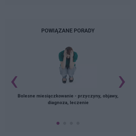
POWIĄZANE PORADY
‹
›
N
Bolesne miesiączkowanie - przyczyny, objawy,
diagnoza, leczenie