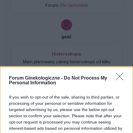
przeważnie. Później silny ból , jakby do wejścia
Forum:
Dla nastolatek
do odbytu. Ból jest dosyć intensywny, kąpiel lub
chłodna woda pomaga. Dodam , trwa to tak od
około 2 miesięcy. Co w takiej sytuacji może
pomóc. ?
gość
Histeroskopia
Mam planowany zabieg histeroskopii od kilku
miesięcy. Ze względu na problemy hormonalne
mam nieregularne miesiaczki. Tak się składa, że
Forum Ginekologiczne -
Do Not Process My
Forum:
Ginekologia - forum dla rodziny i
mam zabieg a pojawiła mi się miesiączka. Czy
Personal Information
pacjentki
podczas lekkich plamień na początku cyklu
można wykonać zabieg?
If you wish to opt-out of the sale, sharing to third parties, or
processing of your personal or sensitive information for
targeted advertising by us, please use the below opt-out
section to confirm your selection. Please note that after your
gość
opt-out request is processed you may continue seeing
interest-based ads based on personal information utilized by