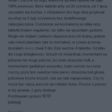
Witam. Zaczne od tego, wiadoma sprawa tabletki nie daja
100% pewnosci. Biore tabletki anty od 30 czerwca, od 1 lipca
zaczelam sie kochac z chlopakiem (bo tego dnia przylecial
na urlop na 3 tyg) oczywiscie bez dodatkowego
zabezpieczenia. Codziennie sie kochalismy po kilka razy,
tabletki bralam regularnie, raz tylko sie spoznilam godzine.
Wogle nie mialam zadnych objawow przy ich braniu, jedynie
caly miech plamilam (ale to normalne), w czasie przerwy
dostalam
okres
, trwal 3 dni. Dzis wezme 4 tabletke. Od kilku
dni czuje dolegliwosci- brzuch mi stwardnial, momentami na
jedzenie nie moge patrzec, bo mnie strasznie mdli, a
momentami zjadlabym wszystko, mam ochote na rozne
rzeczy, poza tym swedza mnie piersi i strasznie boli glowa,
pobolewa troche brzuch, robi sie naki napapowany.. Czy to
moze byc ciaza, jeszcze nie robilam testu. Prosze o pomoc
w tej sprawie, z gory dziekuje.
Pozdrawiam goraco
[addsig]
Pszczolka