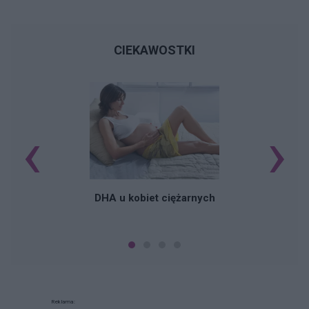
CIEKAWOSTKI
‹
›
K
DHA u kobiet ciężarnych
Reklama: