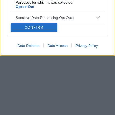
POWIĄZANE
Purposes for which it was collected.
Opted Out
Tematy
przezierność karkowa
spirala
Sensitive Data Processing Opt Outs
embolizacja mięśniaków macicy
ropień gruczołu bartholina
opryszczka
CONFIRM
Reklama:
Data Deletion
Data Access
Privacy Policy