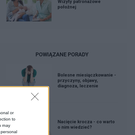
Wizyty patronażowe
położnej
POWIĄZANE PORADY
Bolesne miesiączkowanie -
przyczyny, objawy,
diagnoza, leczenie
sonal or
ection to
Nacięcie krocza - co warto
ou may
o nim wiedzieć?
 personal