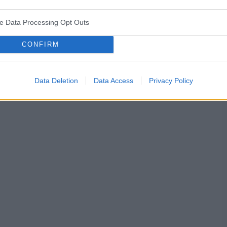
. Będę wdzięczna za wszelkie informacje
ve Data Processing Opt Outs
CONFIRM
śniaków macicy
ropień gruczołu bartholina
opryszczka
Data Deletion
Data Access
Privacy Policy