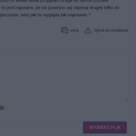
eszło to wedle ulotki przyjęłam druga bo tamta została
 to jest napisane, że nie powinno się zażywa drugiej tylko do
czenie, wiec jak to wygląda tak naprawde ?
cytuj
zgłoś do moderacji
WYBIERZ PLIK