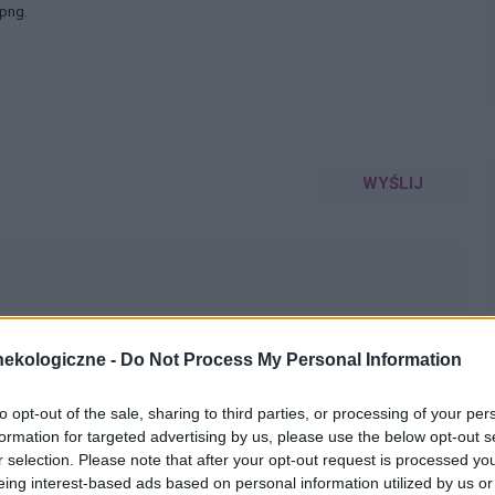
 png.
WYŚLIJ
ekologiczne -
Do Not Process My Personal Information
lety , to robię kilka kulek w kształcie pięści przeważnie.
to opt-out of the sale, sharing to third parties, or processing of your per
formation for targeted advertising by us, please use the below opt-out s
miesięcy. Co w takiej sytuacji może pomóc. ?
r selection. Please note that after your opt-out request is processed y
eing interest-based ads based on personal information utilized by us or