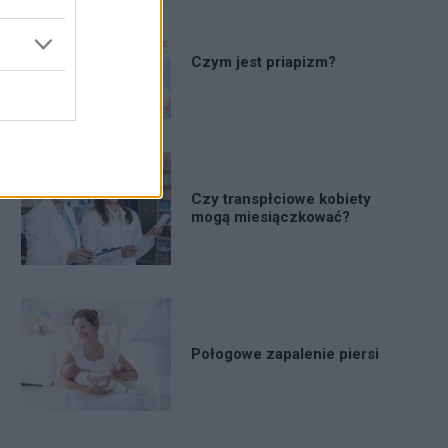
Czym jest priapizm?
Czy transpłciowe kobiety
mogą miesiączkować?
Połogowe zapalenie piersi