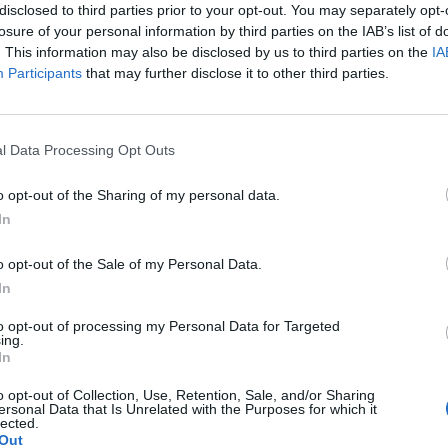
disclosed to third parties prior to your opt-out. You may separately opt-
losure of your personal information by third parties on the IAB’s list of
. This information may also be disclosed by us to third parties on the
IA
Participants
that may further disclose it to other third parties.
awki..moze jakaś masc ?
l Data Processing Opt Outs
o opt-out of the Sharing of my personal data.
In
mować tabletki mimo iż jestem 2 tygodnie
 czy dzień ma znaczenia kiedy przyjęłam pierwszą tabletkę ?
o opt-out of the Sale of my Personal Data.
pacjentki
In
to opt-out of processing my Personal Data for Targeted
ing.
In
magałam sie prawie dwa lata. Po długich leczeniach
o opt-out of Collection, Use, Retention, Sale, and/or Sharing
oblem pozostał, czuję ciągły dyskomfort oraz mam
ersonal Data that Is Unrelated with the Purposes for which it
lected.
owych. Posiewy są czyste. Lekarka chciałaby wykonac u
pacjentki
Out
a. Może któraś z Was miala wykonywany tali zabieg i