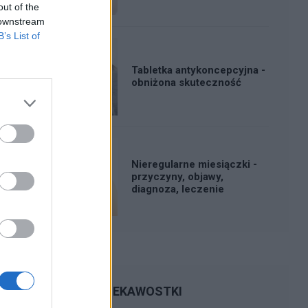
out of the
 downstream
B’s List of
Tabletka antykoncepcyjna -
obniżona skuteczność
Nieregularne miesiączki -
przyczyny, objawy,
diagnoza, leczenie
CIEKAWOSTKI