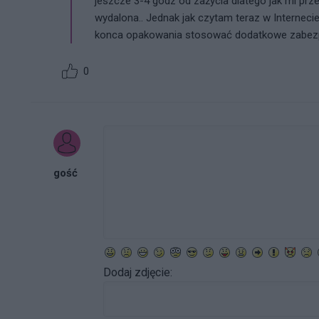
jeszcze 3-4 godz od zażycia dlatego jak mi prz
wydalona.. Jednak jak czytam teraz w Internecie
konca opakowania stosować dodatkowe zabezpie
0
gość
Dodaj zdjęcie: