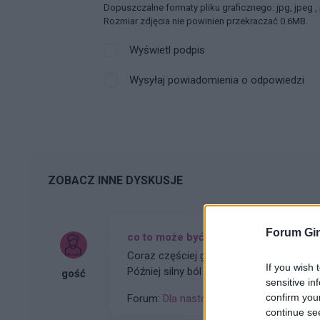
Dopuszczalne formaty pliku graficznego: jpg, jpeg ,
Rozmiar zdjęcia nie powinien przekraczać 0.6MB.
Wyświetl podpis
Wysyłaj powiadomienia o odpowiedzi
ZOBACZ INNE DYSKUSJE
Forum Gin
co to może być (krępująca treść)
Coraz częściej gdy muszę skorzystać z toa
If you wish 
Później silny ból , jakby do wejścia do odbytu. Ból jest dosyć intensywny, kąpiel lub chłodna woda
gość
sensitive in
pomaga. Dodam , trwa to tak od około 2 
confirm you
Forum:
Dla nastolatek
continue se