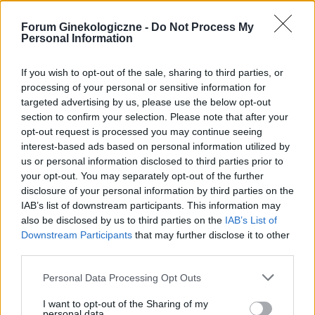
sikania i napuchniete .Jaka masc albo zel
Forum:
Ginekologia - forum dla rodziny i
pomoze na ta dolegliwość?.
Forum Ginekologiczne -
Do Not Process My
pacjentki
Personal Information
If you wish to opt-out of the sale, sharing to third parties, or
processing of your personal or sensitive information for
targeted advertising by us, please use the below opt-out
gość
section to confirm your selection. Please note that after your
opt-out request is processed you may continue seeing
Czy to normalne ?
interest-based ads based on personal information utilized by
us or personal information disclosed to third parties prior to
Hej od pewnego czasu pojawiają mi sie drobne
your opt-out. You may separately opt-out of the further
krostki na pochwie szczególnie po goleniu nie
disclosure of your personal information by third parties on the
wiem czy to wina maszynki...
Forum:
Dla nastolatek
IAB’s list of downstream participants. This information may
also be disclosed by us to third parties on the
IAB’s List of
Downstream Participants
that may further disclose it to other
third parties.
Personal Data Processing Opt Outs
gość
I want to opt-out of the Sharing of my
personal data.