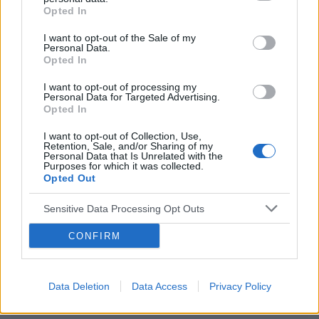
Swędzące brodawki
Opted In
Hej od paru dni ciągle swędzą mnie
I want to opt-out of the Sale of my
brodawki..moze jakaś masc ?
Personal Data.
Opted In
Forum:
Dla nastolatek
I want to opt-out of processing my
Personal Data for Targeted Advertising.
Opted In
I want to opt-out of Collection, Use,
tosiapolak
Retention, Sale, and/or Sharing of my
Personal Data that Is Unrelated with the
Purposes for which it was collected.
Opted Out
Wypadanie włosów po odstawieniu
antykoncepcji dwuskładnikowe
Sensitive Data Processing Opt Outs
Cześć, Odstawiłam tabletki antykoncepcyjne 3
miesiace temu, cykle powróciły regularne,
CONFIRM
hormony sa prawidłowe. Jednakze zauważyłam
Forum:
Ginekologia - forum dla rodziny i
zwiększone wypadanie włosów oraz pieczenie
pacjentki
skory glowy przy dotyku. Kiedy u Was po
Data Deletion
Data Access
Privacy Policy
odstawieniu antykoncepcji ustabilizowało sie i
zmniejszyło wypadanie włosów? Też miałyście