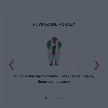
POWIĄZANE PORADY
‹
›
N
Bolesne miesiączkowanie - przyczyny, objawy,
diagnoza, leczenie