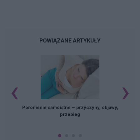
POWIĄZANE ARTYKUŁY
‹
›
U
Poronienie samoistne – przyczyny, objawy,
przebieg