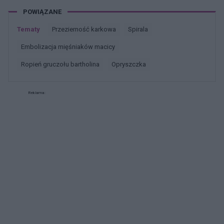
takie problemy?
POWIĄZANE
Tematy
przezierność karkowa
spirala
embolizacja mięśniaków macicy
ropień gruczołu bartholina
opryszczka
Reklama: