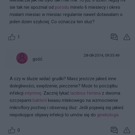
Miesiaczki jak nie bylo tak i nie ma. To juz 6 dzien. Nigdy mi
sie tak nie spoznial od
porodu
minelo 6 miesiecy i okres
mialam miesiac w miesiac regularnie nawet dotawalam o
jeden dzien szybciej. Co oznacza ten sluz?
1
28-08-2014, 09:35:49
gość
A czy w śluzie widać grudki? Masz jeszcze jakieś inne
dolegliwości, swędzenie, pieczenie? Może to początku
infekcji
intymnej
. Zacznij łykać
lacibios femina
z dwoma
szczepami
bakterii
kwasu mlekowego na wzmocnienie
mikroflory pochwy i obserwuj śluz. Jeśli pojawią się jakieś
niepokojące objawy infekcji to umów się do
ginekologa
.
0