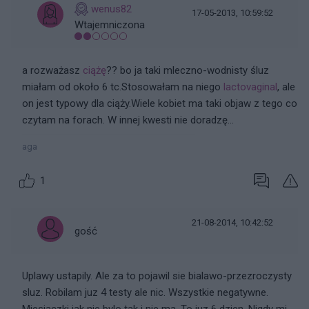
wenus82
17-05-2013, 10:59:52
Wtajemniczona
a rozważasz
ciążę
?? bo ja taki mleczno-wodnisty śluz
miałam od około 6 tc.Stosowałam na niego
lactovaginal
, ale
on jest typowy dla ciąży.Wiele kobiet ma taki objaw z tego co
czytam na forach. W innej kwesti nie doradzę...
aga
1
21-08-2014, 10:42:52
gość
Uplawy ustapily. Ale za to pojawil sie bialawo-przezroczysty
sluz. Robilam juz 4 testy ale nic. Wszystkie negatywne.