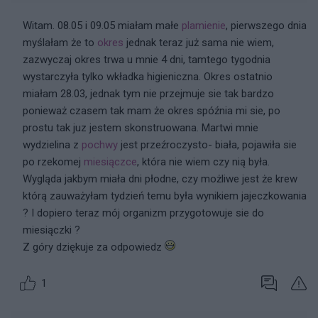
Witam. 08.05 i 09.05 miałam małe
plamienie
, pierwszego dnia
myślałam że to
okres
jednak teraz już sama nie wiem,
zazwyczaj okres trwa u mnie 4 dni, tamtego tygodnia
wystarczyła tylko wkładka higieniczna. Okres ostatnio
miałam 28.03, jednak tym nie przejmuje sie tak bardzo
ponieważ czasem tak mam że okres spóźnia mi sie, po
prostu tak juz jestem skonstruowana. Martwi mnie
wydzielina z
pochwy
jest przeźroczysto- biała, pojawiła sie
po rzekomej
miesiączce
, która nie wiem czy nią była.
Wygląda jakbym miała dni płodne, czy możliwe jest że krew
którą zauważyłam tydzień temu była wynikiem jajeczkowania
? I dopiero teraz mój organizm przygotowuje sie do
miesiączki ?
Z góry dziękuje za odpowiedz
1