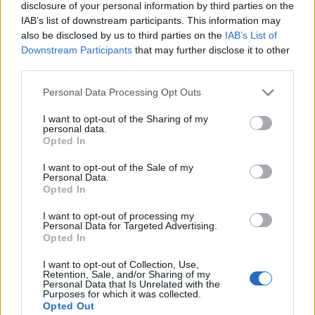
disclosure of your personal information by third parties on the
Witam 3 miesiące temu urodziłam dziecko. W
IAB’s list of downstream participants. This information may
maju myślałam że dostałam pierwszej
also be disclosed by us to third parties on the
IAB’s List of
miesiączki (karmię piersią) ale to nie było
Downstream Participants
that may further disclose it to other
Forum:
Ginekologia - forum dla rodziny i
typowe jak na okres. Przypominało to bardziej
third parties.
pacjentki
takie plamienie i to nie żywą różową Kris ze
śluzem lecz czarnobrązowy śluz który jednego
Personal Data Processing Opt Outs
dnia był a na drugi dzień było czysto. I robi się
I want to opt-out of the Sharing of my
mi tak co 2 tyg raz trwa 3 dni a raz 6 jak przy
personal data.
miesiączce. Czy to normalne ?
Opted In
gość
I want to opt-out of the Sale of my
Personal Data.
Co to może być/2 . (Treść krępująca)
Opted In
Witam. Przychodzę z takim już ostatnim
I want to opt-out of processing my
pytaniem.. podczas korzystania w toalecie,
Personal Data for Targeted Advertising.
bardziej w trakcie załatwiania się , bardzo silny
Opted In
Forum:
Dla nastolatek
ból (ostry , kłujący , bardziej w środku odbytu).
I want to opt-out of Collection, Use,
Dodam , że trochę spędziłam czasu. Co to
Retention, Sale, and/or Sharing of my
może być ?? . Liczę na pozytywne komentarze ,
Personal Data that Is Unrelated with the
Purposes for which it was collected.
z góry dzięki. Czasami mogę nie odpisywać ,
Opted Out
POWIĄZANE
wiec podam maila gabbka09@gmail.com