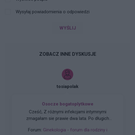
Wysyłaj powiadomienia o odpowiedzi
WYŚLIJ
ZOBACZ INNE DYSKUSJE
tosiapolak
Osocze bogatoplytkowe
Cześć, Z różnymi infekcjami intymnymi
zmagałam sie prawie dwa lata. Po długich
leczeniach udało mi sie z tego wyjść. Jednakze
Forum:
Ginekologia - forum dla rodziny i
problem pozostał, czuję ciągły dyskomfort oraz