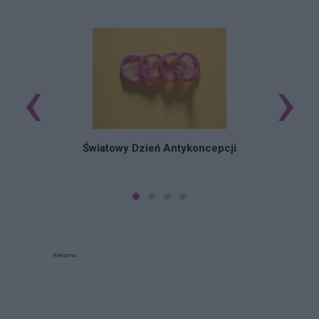
‹
›
Ś
Światowy Dzień Antykoncepcji
Reklama: