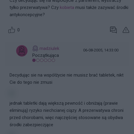
Czy decydując się na współżycie z partnerem, wystraczy
tylko prezerwatywa? Czy
kobieta
musi także zazywać środki
antykoncepcyjne?
0
madziulek
06-08-2005, 14:33:00
Początkująca
Decydując sie na współżycie nie musisz brać tabletek, nikt
Cie do tego nie zmusi
jednak tabletki dają większą pewność i obniżają (prawie
eliminują) ryzyko niechcianej ciązy. A prezerwatywa chroni
przed chorobami, więc najczęściej stosowane są obydwa
środki zabezpieczjące