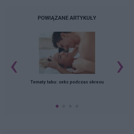
POWIĄZANE ARTYKUŁY
‹
›
O
Tematy tabu: seks podczas okresu