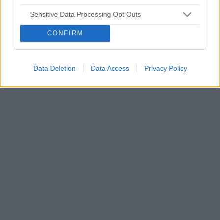
Tematy
miesiączka
antykoncepcja
ginekologia
Sensitive Data Processing Opt Outs
ciąża
test ciążowy
okres
CONFIRM
Reklama:
Data Deletion
Data Access
Privacy Policy