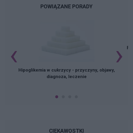
POWIĄZANE PORADY
‹
›
Pi
Hipoglikemia w cukrzycy - przyczyny, objawy,
diagnoza, leczenie
CIEKAWOSTKI