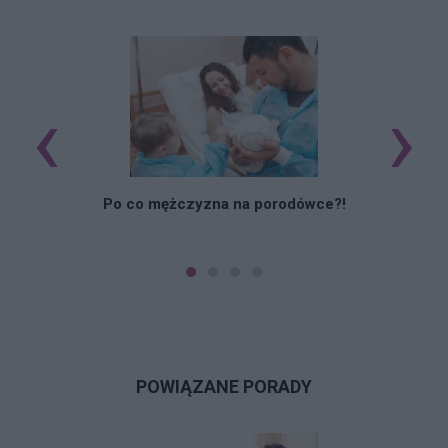
‹
›
M
Po co mężczyzna na porodówce?!
POWIĄZANE PORADY