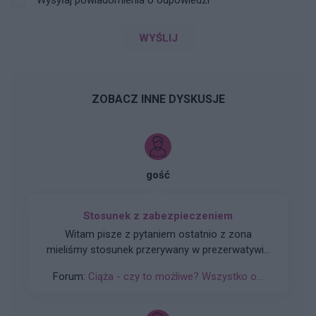
Wysyłaj powiadomienia o odpowiedzi
WYŚLIJ
ZOBACZ INNE DYSKUSJE
gość
Stosunek z zabezpieczeniem
Witam pisze z pytaniem ostatnio z zona
mieliśmy stosunek przerywany w prezerwatywie
ostatni okres 19.03 i raczej jest regularny co 28d
Forum:
Ciąża - czy to możliwe? Wszystko o...
+-3 dni i teraz niby 16 04 powinna być ale się
spoznia 4 dzień proszę o podpowiedz