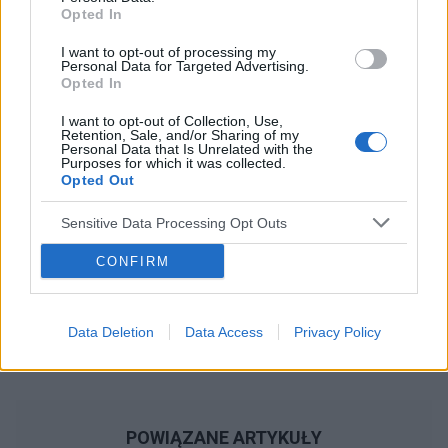
tabletkę ellaOne Jakie w tej sytuacji są szanse
Opted In
na zajście w ciążę i czy one wgl istnieją Jestem
przerażona sytuacja, pierwszy raz pękła nam
Reklama:
I want to opt-out of processing my
Personal Data for Targeted Advertising.
gumka, pierwszy raz partner spuścił się
Opted In
wewnątrz mnie I pierwszy raz brałam taką
tabletkę Bardzo się boję że kalendarzyk z
I want to opt-out of Collection, Use,
aplikacji w telefonie mógł zawieść i na przykład
Retention, Sale, and/or Sharing of my
Personal Data that Is Unrelated with the
dzień owulacji nastąpił nie 29 grudnia tylko o
Purposes for which it was collected.
wiele później, na przykład 2/3/4 stycznia Proszę
Opted Out
o szczerą poradę i pomoc, bo odchodzę od
zmysłów i bardzo się stresuję
Sensitive Data Processing Opt Outs
CONFIRM
Data Deletion
Data Access
Privacy Policy
POWIĄZANE ARTYKUŁY