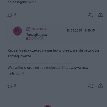
na następny
okres
0
NewNails
13-05-2015, 19:59:35
Początkująca
Raczej trzeba czekać na następny okres, ale dla pewności
zapytaj lekarza
______________________________
Wszystko o urodzie i paznokciach https://www.new-
nails.com/
0