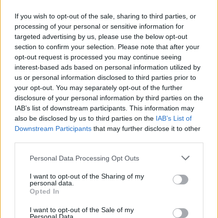
oraz 8 lutego miałam bardzo mikro plamienie jak
i 9 ). Stosunek odbył się 10 lutego, natomiast od
If you wish to opt-out of the sale, sharing to third parties, or
około 13 lutego zaczęłam się złe czuć. 13
processing of your personal or sensitive information for
lutego robiło mi się ogólnie słabo i zaczęło
targeted advertising by us, please use the below opt-out
boleć podbrzusze, które utrzymuje się do
section to confirm your selection. Please note that after your
gość
dzisiejszego dnia. Jest to dokładnie dość
opt-out request is processed you may continue seeing
specyficzny ból bo przy dotyku ciut niżej na lewo
interest-based ads based on personal information utilized by
od pępka, tak jak by przyciskała bolącego
us or personal information disclosed to third parties prior to
Proszę o pomoc
siniaka. Występują również skurcze od czasu do
your opt-out. You may separately opt-out of the further
Mój ostatni okres był 13-17 grudnia Ostatnie dni
czasu. Od 3 dni odrzuciło mnie od kawy, jak
disclosure of your personal information by third parties on the
płodne według aplikacji trwały od 24 do 30
mogłam pić bez cukru tak teraz muszę
IAB’s list of downstream participants. This information may
grudnia Dzień owulacji według aplikacji 29
also be disclosed by us to third parties on the
IAB’s List of
odrobinkę pół łyżeczki do słodzić bo zwyczajnie
Forum:
Ciąża - czy to możliwe? Wszystko o...
grudnia Następna miesiączka wypada mi na 12
Downstream Participants
that may further disclose it to other
mi nie smakuje, a muszę pić codziennie że
stycznia i planowo ma potrwać do 16 stycznia
third parties.
względów zdrowotnych. Podbrzusze jest
Wczoraj, czyli 3 stycznia ok 1:00 w nocy
również lekko napuchnięte. Myślicie że to
podczas stosunku pękła nam gumka i wytrysk
Personal Data Processing Opt Outs
POWIĄZANE
wczesna ciąża ? Miała która podobnie ? 😕
spermy prawdopodobnie nastąpił w środku
pochwy ( po pójściu do toalety odkryłam, że
I want to opt-out of the Sharing of my
Tematy
antykoncepcja
metody antykoncepcyjne
personal data.
cała okolica mojej pochwy jest mokra od
Opted In
tabletka antykoncepcyjna
plastry antykoncepcyjne
spermy) Dziś, 4 stycznia ok godziny 13 ( mniej
więcej 12 godzin po stosunku) przyjęłam
I want to opt-out of the Sale of my
wkładka wewnątrzmaciczna
przerwatywa
Personal Data.