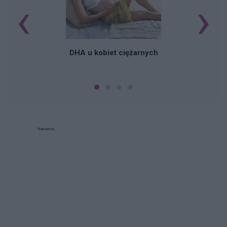
‹
›
K
DHA u kobiet ciężarnych
Reklama: