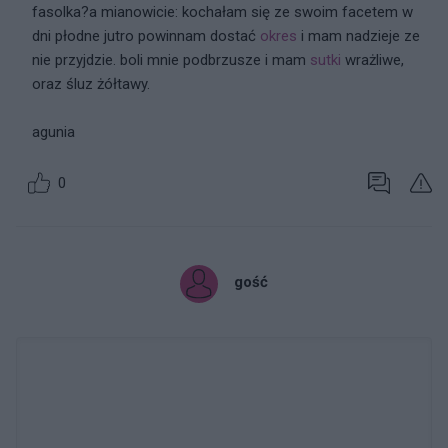
fasolka?a mianowicie: kochałam się ze swoim facetem w
dni płodne jutro powinnam dostać
okres
i mam nadzieje ze
nie przyjdzie. boli mnie podbrzusze i mam
sutki
wrażliwe,
oraz śluz żółtawy.
agunia
0
gość