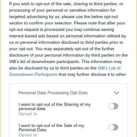
If you wish to opt-out of the sale, sharing to third parties, or
processing of your personal or sensitive information for
Wypadanie włosów po odstawieniu
targeted advertising by us, please use the below opt-out
antykoncepcji dwuskładnikowe
section to confirm your selection. Please note that after your
opt-out request is processed you may continue seeing
Cześć, Odstawiłam tabletki antykoncepcyjne 3
interest-based ads based on personal information utilized by
miesiace temu, cykle powróciły regularne,
us or personal information disclosed to third parties prior to
hormony sa prawidłowe. Jednakze zauważyłam
your opt-out. You may separately opt-out of the further
Forum:
Ginekologia - forum dla rodziny i
zwiększone wypadanie włosów oraz pieczenie
disclosure of your personal information by third parties on the
pacjentki
skory glowy przy dotyku. Kiedy u Was po
IAB’s list of downstream participants. This information may
odstawieniu antykoncepcji ustabilizowało sie i
also be disclosed by us to third parties on the
IAB’s List of
zmniejszyło wypadanie włosów? Też miałyście
Downstream Participants
that may further disclose it to other
takie problemy?
third parties.
POWIĄZANE
Tematy
przezierność karkowa
spirala
Personal Data Processing Opt Outs
embolizacja mięśniaków macicy
I want to opt-out of the Sharing of my
personal data.
Opted In
ropień gruczołu bartholina
opryszczka
I want to opt-out of the Sale of my
Personal Data.
Reklama:
Opted In