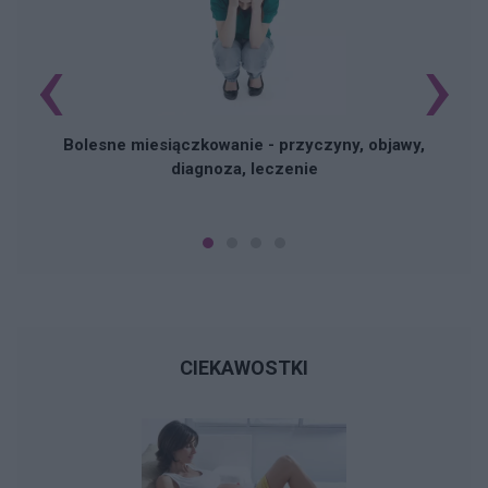
‹
›
N
Bolesne miesiączkowanie - przyczyny, objawy,
diagnoza, leczenie
CIEKAWOSTKI