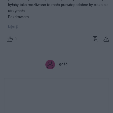
byłaby taka mozliwosc to mało prawdopodobne by ciaza sie
utrzymała.
Pozdrawiam.
k@si@
0
gość