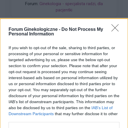
Forum:
Ginekologia - specjalista radzi, dla
pewności czy z prezerwatywy coś się nie
pacjentki
dostało Pozdrawiam
Forum Ginekologiczne -
Do Not Process My
Personal Information
gość
If you wish to opt-out of the sale, sharing to third parties, or
processing of your personal or sensitive information for
Ryzyko
targeted advertising by us, please use the below opt-out
Dzień dobry, w czwartek miałam stosunek w
section to confirm your selection. Please note that after your
sobotę dostałam krwawienie z odstawienia i
opt-out request is processed you may continue seeing
trwało do poniedziałku. W niedzielę zaczęłam
interest-based ads based on personal information utilized by
Forum:
Antykoncepcja
nowe opakowanie tabletek pierwsza wzięłam
us or personal information disclosed to third parties prior to
prawidłowo drogiej w poniedziałek zapomniałam
your opt-out. You may separately opt-out of the further
disclosure of your personal information by third parties on the
a we wtorek jak się zorientowałam to wzięłam
IAB’s list of downstream participants. This information may
dwie. Moje pytanie brzmi jakie jest ryzyko ciąży
also be disclosed by us to third parties on the
IAB’s List of
w tym przypadku biorąc pod uwagę ten
gość
Downstream Participants
that may further disclose it to other
stosunek z czwartku.
third parties.