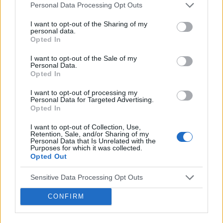
Histeroskopia
Personal Data Processing Opt Outs
Mam planowany zabieg histeroskopii od kilku
I want to opt-out of the Sharing of my
miesięcy. Ze względu na problemy hormonalne
personal data.
mam nieregularne miesiaczki. Tak się składa, że
Opted In
Forum:
Ginekologia - forum dla rodziny i
mam zabieg a pojawiła mi się miesiączka. Czy
pacjentki
podczas lekkich plamień na początku cyklu
I want to opt-out of the Sale of my
Personal Data.
można wykonać zabieg?
Opted In
I want to opt-out of processing my
POWIĄZANE
Personal Data for Targeted Advertising.
Opted In
Tematy
miesiączka
antykoncepcja
ginekologia
I want to opt-out of Collection, Use,
ciąża
test ciążowy
okres
Retention, Sale, and/or Sharing of my
Personal Data that Is Unrelated with the
Purposes for which it was collected.
Opted Out
Reklama:
Sensitive Data Processing Opt Outs
CONFIRM