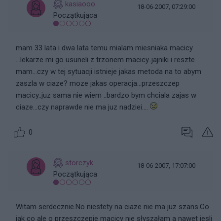
kasiaooo
18-06-2007, 07:29:00
Początkująca
mam 33 lata i dwa lata temu mialam miesniaka macicy
...lekarze mi go usuneli z trzonem macicy..jajniki i reszte
mam...czy w tej sytuacji istnieje jakas metoda na to abym
zaszla w ciaze? moze jakas operacja...przeszczep
macicy..juz sama nie wiem ..bardzo bym chciala zajas w
ciaze...czy naprawde nie ma juz nadziei....
0
storczyk
18-06-2007, 17:07:00
Początkująca
Witam serdecznie.No niestety na ciaze nie ma juz szans.Co
jak co ale o przeszczepie macicy nie słyszałam a nawet jesli