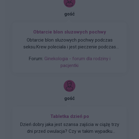
gość
Obtarcie blon sluzowych pochwy
Obtarcie blon sluzowych pochwy podczas
seksu.Krew poleciala i jest pieczenie podczas
sikania i napuchniete .Jaka masc albo zel
Forum:
Ginekologia - forum dla rodziny i
pomoze na ta dolegliwość?.
pacjentki
gość
Tabletka dzień po
Dzień dobry jaka jest szansa zajścia w ciążę trzy
dni przed owulacja? Czy w takim wypadku
zadziała tabletka dzień po? Partner nie ma