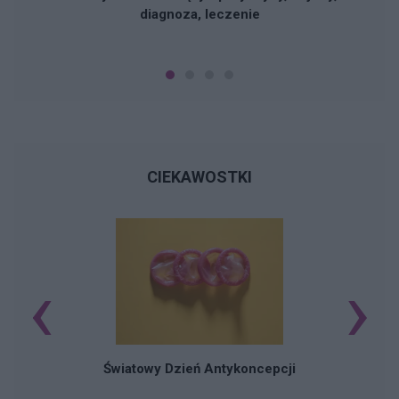
diagnoza, leczenie
CIEKAWOSTKI
‹
›
Ś
Światowy Dzień Antykoncepcji