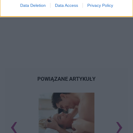
Data Deletion
Data Access
Privacy Policy
POWIĄZANE ARTYKUŁY
‹
›