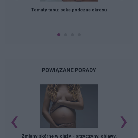
O
Tematy tabu: seks podczas okresu
POWIĄZANE PORADY
‹
›
Zmiany skórne w ciąży - przyczyny, objawy,