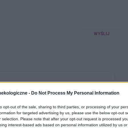
WYŚLIJ
ekologiczne -
Do Not Process My Personal Information
łada, że mam zabieg a pojawiła mi się miesiączka. Czy
yklu można wykonać zabieg?
pacjentki
to opt-out of the sale, sharing to third parties, or processing of your per
formation for targeted advertising by us, please use the below opt-out s
r selection. Please note that after your opt-out request is processed y
eing interest-based ads based on personal information utilized by us or