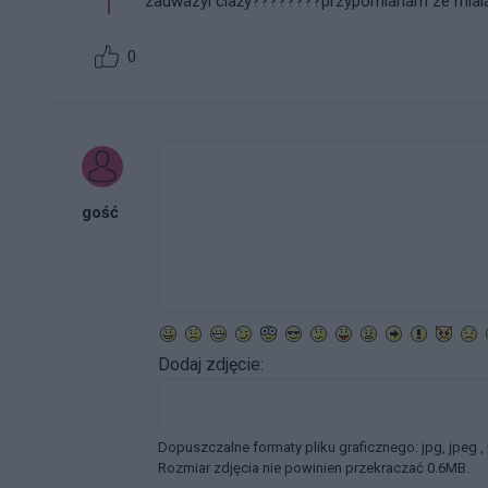
zauwazyl ciaży????????przypomianam ze mialam
0
gość
Dodaj zdjęcie:
Dopuszczalne formaty pliku graficznego: jpg, jpeg ,
Rozmiar zdjęcia nie powinien przekraczać 0.6MB.