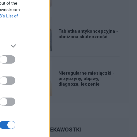
out of the
 downstream
B’s List of
Tabletka antykoncepcyjna -
obniżona skuteczność
Nieregularne miesiączki -
przyczyny, objawy,
diagnoza, leczenie
CIEKAWOSTKI