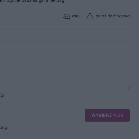
 ogolne badania gin a nie usg
cytuj
zgłoś do moderacji
WYBIERZ PLIK
 png.