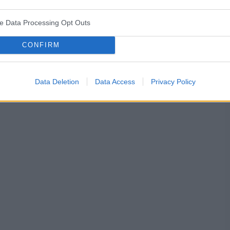
ve Data Processing Opt Outs
śniaków macicy
ropień gruczołu bartholina
opryszczka
CONFIRM
Data Deletion
Data Access
Privacy Policy