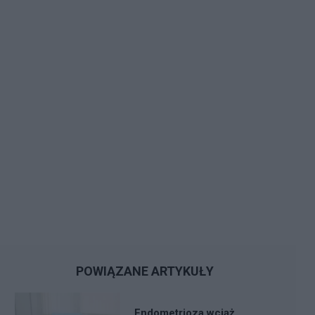
POWIĄZANE ARTYKUŁY
Endometrioza wciąż