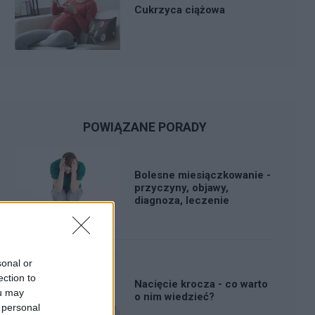
Cukrzyca ciążowa
POWIĄZANE PORADY
Bolesne miesiączkowanie -
przyczyny, objawy,
diagnoza, leczenie
sonal or
ection to
Nacięcie krocza - co warto
ou may
o nim wiedzieć?
 personal