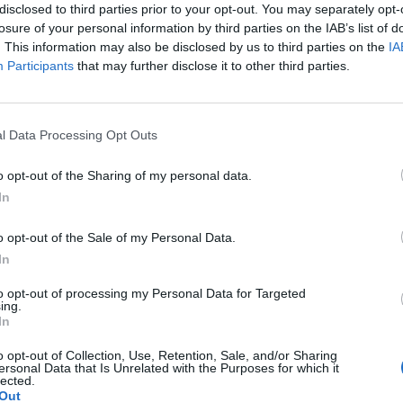
disclosed to third parties prior to your opt-out. You may separately opt-
ej mniejszej, w dotyku jest to mała kulka która boli
losure of your personal information by third parties on the IAB’s list of
 źle wygląda?
. This information may also be disclosed by us to third parties on the
IA
Participants
that may further disclose it to other third parties.
pacjentki
l Data Processing Opt Outs
robne krostki na pochwie szczególnie po goleniu nie
o opt-out of the Sharing of my personal data.
In
o opt-out of the Sale of my Personal Data.
In
to opt-out of processing my Personal Data for Targeted
ing.
lety , to robię kilka kulek w kształcie pięści przeważnie.
In
o opt-out of Collection, Use, Retention, Sale, and/or Sharing
miesięcy. Co w takiej sytuacji może pomóc. ?
ersonal Data that Is Unrelated with the Purposes for which it
lected.
Out