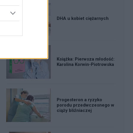
DHA u kobiet ciężarnych
Książka: Pierwsza młodość:
Karolina Korwin-Piotrowska
Progesteron a ryzyko
porodu przedwczesnego w
ciąży bliźniaczej