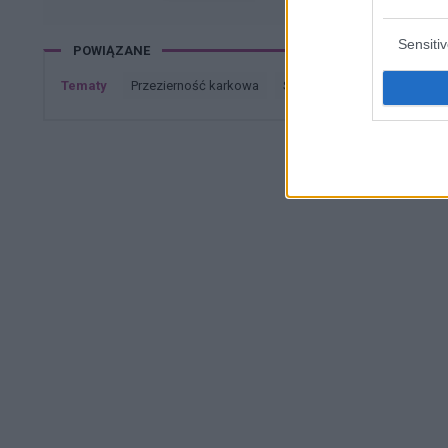
Sensiti
POWIĄZANE
Tematy
przezierność karkowa
spirala
embolizacja mię