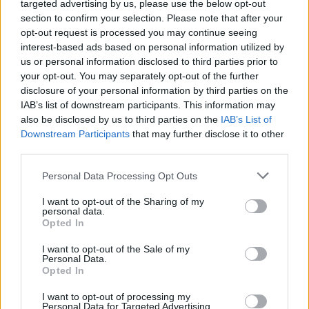
targeted advertising by us, please use the below opt-out
gość
nim wiecej sie wypowiedzieć. Będę wdzięczna
section to confirm your selection. Please note that after your
za wszelkie informacje
opt-out request is processed you may continue seeing
Witam co to może być ?
interest-based ads based on personal information utilized by
us or personal information disclosed to third parties prior to
Zaczęło swędzieć i zobaczyłam to
your opt-out. You may separately opt-out of the further
Forum:
Ginekologia - specjalista radzi, dla
disclosure of your personal information by third parties on the
pacjentki
IAB’s list of downstream participants. This information may
also be disclosed by us to third parties on the
IAB’s List of
Downstream Participants
that may further disclose it to other
third parties.
POWIĄZANE
Personal Data Processing Opt Outs
Tematy
miesiączka
antykoncepcja
ginekologia
I want to opt-out of the Sharing of my
ciąża
test ciążowy
okres
personal data.
Opted In
I want to opt-out of the Sale of my
Reklama:
Personal Data.
Opted In
I want to opt-out of processing my
Personal Data for Targeted Advertising.