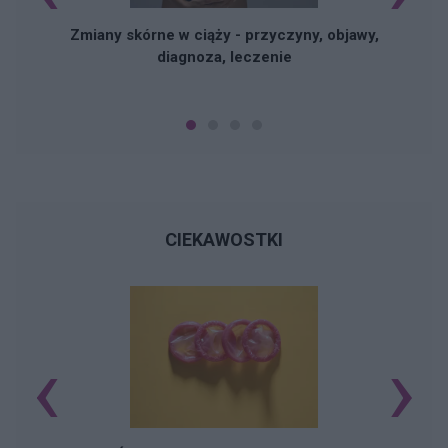
Zmiany skórne w ciąży - przyczyny, objawy,
diagnoza, leczenie
CIEKAWOSTKI
‹
›
Ś