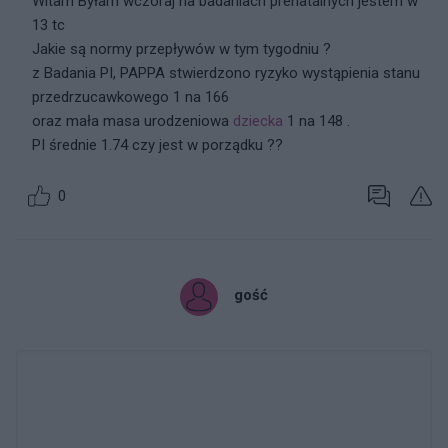
Witam Byłam wczoraj na badaniach prenatalnych jestem w
13 tc
Jakie są normy przepływów w tym tygodniu ?
z Badania PI, PAPPA stwierdzono ryzyko wystąpienia stanu
przedrzucawkowego 1 na 166
oraz mała masa urodzeniowa
dziecka
1 na 148 .
PI średnie 1.74 czy jest w porządku ??
0
gość