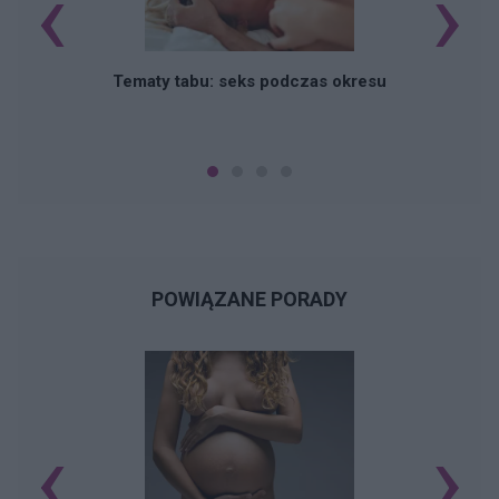
‹
›
O
Tematy tabu: seks podczas okresu
POWIĄZANE PORADY
‹
›