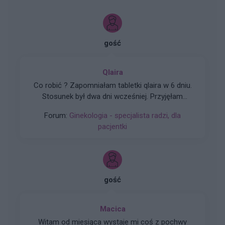
gość
Qlaira
Co robić ? Zapomniałam tabletki qlaira w 6 dniu.
Stosunek był dwa dni wcześniej. Przyjęłam
jednocześnie dwie tabletki z 6 i 7 dnia. Czy
Forum:
Ginekologia - specjalista radzi, dla
mogłam zajść w ciążę???
pacjentki
gość
Macica
Witam od miesiąca wystaje mi coś z pochwy