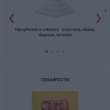
‹
›
Pi
Hipoglikemia w cukrzycy - przyczyny, objawy,
diagnoza, leczenie
CIEKAWOSTKI