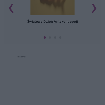
‹
›
Ś
Światowy Dzień Antykoncepcji
Reklama: