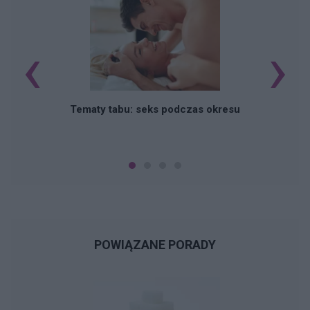
‹
›
O
Tematy tabu: seks podczas okresu
POWIĄZANE PORADY