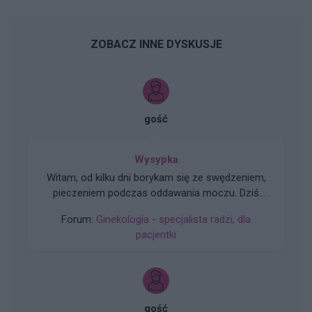
ZOBACZ INNE DYSKUSJE
gość
Wysypka
Witam, od kilku dni borykam się ze swędzeniem,
pieczeniem podczas oddawania moczu. Dziś
postanowiłam tam zerknąć i sytuacja wygląda
Forum:
Ginekologia - specjalista radzi, dla
tak jak na zdjęciu. Czy może ktoś wie, co to
pacjentki
może być?
gość