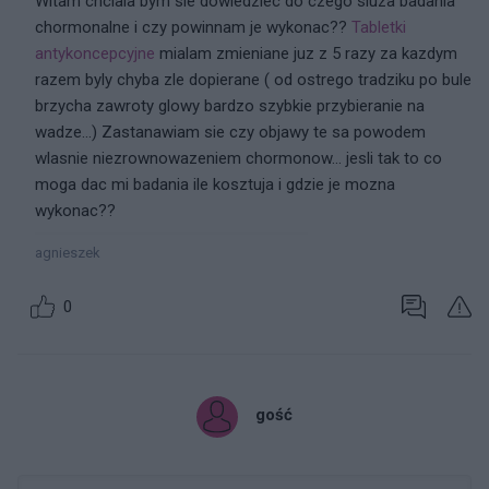
Witam chciala bym sie dowiedziec do czego sluza badania
chormonalne i czy powinnam je wykonac??
Tabletki
antykoncepcyjne
mialam zmieniane juz z 5 razy za kazdym
razem byly chyba zle dopierane ( od ostrego tradziku po bule
brzycha zawroty glowy bardzo szybkie przybieranie na
wadze...) Zastanawiam sie czy objawy te sa powodem
wlasnie niezrownowazeniem chormonow... jesli tak to co
moga dac mi badania ile kosztuja i gdzie je mozna
wykonac??
agnieszek
0
gość