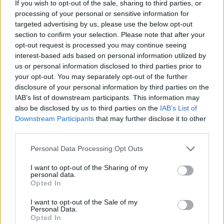
If you wish to opt-out of the sale, sharing to third parties, or
tłumacząc, że są w nich silniejsze hormony i być
processing of your personal or sensitive information for
może zahamuje wzrost zmiany. Czy może ktoś
targeted advertising by us, please use the below opt-out
wyrazić opinię na ten temat? Czy powinnam
section to confirm your selection. Please note that after your
gość
podjąć próbę zmiany tabletek, dodam że po
opt-out request is processed you may continue seeing
Orliflique nie mam żadnych skutków ubocznych.
interest-based ads based on personal information utilized by
Czy moze powinnam zmienić metodę
Tabletka dzień po
us or personal information disclosed to third parties prior to
antykoncepcji?
your opt-out. You may separately opt-out of the further
Dzień dobry jaka jest szansa zajścia w ciążę trzy
disclosure of your personal information by third parties on the
dni przed owulacja? Czy w takim wypadku
IAB’s list of downstream participants. This information may
zadziała tabletka dzień po? Partner nie ma
Forum:
Ginekologia - specjalista radzi, dla
also be disclosed by us to third parties on the
IAB’s List of
pewności czy z prezerwatywy coś się nie
pacjentki
Downstream Participants
that may further disclose it to other
dostało Pozdrawiam
third parties.
Personal Data Processing Opt Outs
POWIĄZANE
I want to opt-out of the Sharing of my
personal data.
Tematy
miesiączka
antykoncepcja
ginekologia
Opted In
ciąża
test ciążowy
okres
I want to opt-out of the Sale of my
Personal Data.
Opted In
Reklama: