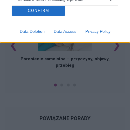
CONFIRM
‹
›
Data Deletion
Data Access
Privacy Policy
U
Poronienie samoistne – przyczyny, objawy,
przebieg
POWIĄZANE PORADY