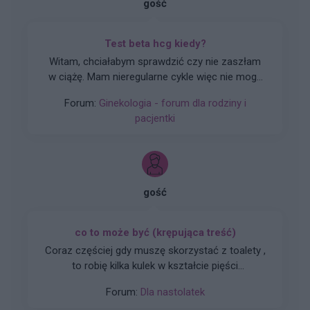
gość
Test beta hcg kiedy?
Witam, chciałabym sprawdzić czy nie zaszłam
w ciążę. Mam nieregularne cykle więc nie mogę
stwierdzić czy doszło do owulacji, jestem w 22
Forum:
Ginekologia - forum dla rodziny i
dniu cyklu czy zrobienie takiego testu w tym
pacjentki
czasie da mi prawdziwy wynik żeby się nie
stresować na zapas czy w jakim czasie zrobić
taki test?
gość
co to może być (krępująca treść)
Coraz częściej gdy muszę skorzystać z toalety ,
to robię kilka kulek w kształcie pięści
przeważnie. Później silny ból , jakby do wejścia
Forum:
Dla nastolatek
do odbytu. Ból jest dosyć intensywny, kąpiel lub