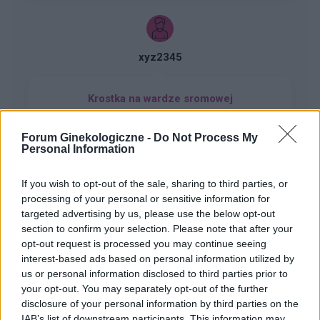
chłodna woda pomaga. Dodam , trwa to tak od
około 2 miesięcy. Co w takiej sytuacji może
pomóc. ?
xyz2345
Krostka na wardze sromowej
Wyskoczył mi taki guzek na wardze sromowej
mniejszej, w dotyku jest to mała kulka która boli
Forum Ginekologiczne -
Do Not Process My
gdy się dotyka. Co to może być ? Czy to źle
Personal Information
Forum:
Ginekologia - forum dla rodziny i
wygląda?
pacjentki
If you wish to opt-out of the sale, sharing to third parties, or
processing of your personal or sensitive information for
targeted advertising by us, please use the below opt-out
section to confirm your selection. Please note that after your
POWIĄZANE
opt-out request is processed you may continue seeing
interest-based ads based on personal information utilized by
Tematy
przezierność karkowa
spirala
us or personal information disclosed to third parties prior to
embolizacja mięśniaków macicy
your opt-out. You may separately opt-out of the further
disclosure of your personal information by third parties on the
ropień gruczołu bartholina
opryszczka
IAB’s list of downstream participants. This information may