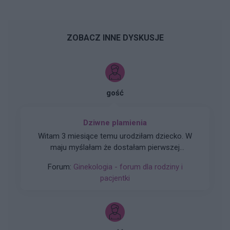
ZOBACZ INNE DYSKUSJE
gość
Dziwne plamienia
Witam 3 miesiące temu urodziłam dziecko. W
maju myślałam że dostałam pierwszej
miesiączki (karmię piersią) ale to nie było
Forum:
Ginekologia - forum dla rodziny i
typowe jak na okres. Przypominało to bardziej
pacjentki
takie plamienie i to nie żywą różową Kris ze
śluzem lecz czarnobrązowy śluz który jednego
dnia był a na drugi dzień było czysto. I robi się
mi tak co 2 tyg raz trwa 3 dni a raz 6 jak przy
miesiączce. Czy to normalne ?