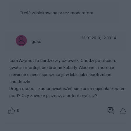
Treść zablokowana przez moderatora
23-03-2013, 12:39:14
gość
taaa Azymut to bardzo zły człowiek. Chodzi po ulicach,
gwałci i morduje bezbronne kobiety. Albo nie... morduje
niewinne dzieci i spuszcza je w kiblu jak niepotrzebne
chusteczki
Droga osobo... zastanawiałaś/eś się zanim napisałaś/eś ten
post? Czy zawsze piszesz, a potem myślisz?
0