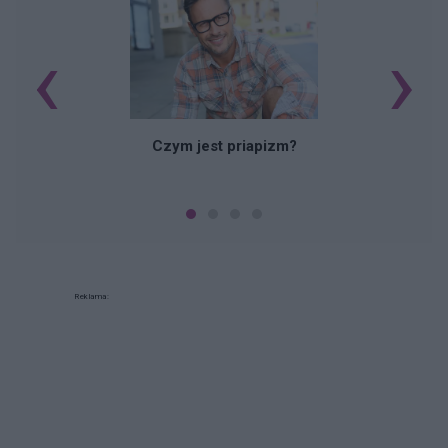
‹
›
Czym jest priapizm?
Reklama: