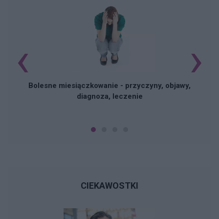
‹
›
N
Bolesne miesiączkowanie - przyczyny, objawy,
diagnoza, leczenie
CIEKAWOSTKI