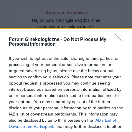
Swędzące brodawki
Hej od paru dni ciągle swędzą mnie
brodawki..moze jakaś masc ?
Forum:
Dla nastolatek
Forum Ginekologiczne -
Do Not Process My
Personal Information
If you wish to opt-out of the sale, sharing to third parties, or
POWIĄZANE
processing of your personal or sensitive information for
targeted advertising by us, please use the below opt-out
Tematy
przezierność karkowa
spirala
section to confirm your selection. Please note that after your
opt-out request is processed you may continue seeing
embolizacja mięśniaków macicy
interest-based ads based on personal information utilized by
ropień gruczołu bartholina
opryszczka
us or personal information disclosed to third parties prior to
your opt-out. You may separately opt-out of the further
disclosure of your personal information by third parties on the
Reklama:
IAB’s list of downstream participants. This information may
also be disclosed by us to third parties on the
IAB’s List of
Downstream Participants
that may further disclose it to other