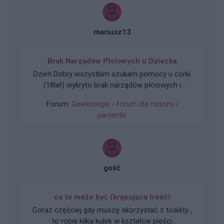
mariusz13
Brak Narządów Płciowych u Dziecka
Dzień Dobry wszystkim szukam pomocy u córki
(18lat) wykryto brak narządów płciowych i
zniekształconą pochwe czy ma ktoś do jakiegoś
Forum:
Ginekologia - forum dla rodziny i
plastyka namiary godnego polecenia nie za
pacjentki
miliony Dziękuję
gość
co to może być (krępująca treść)
Coraz częściej gdy muszę skorzystać z toalety ,
to robię kilka kulek w kształcie pięści