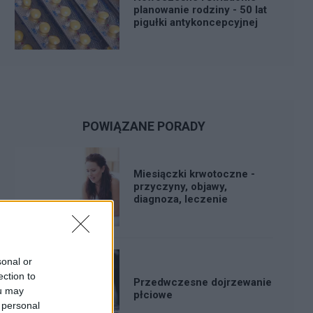
planowanie rodziny - 50 lat
pigułki antykoncepcyjnej
POWIĄZANE PORADY
Miesiączki krwotoczne -
przyczyny, objawy,
diagnoza, leczenie
sonal or
ection to
Przedwczesne dojrzewanie
ou may
płciowe
 personal