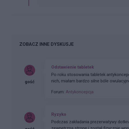
ZOBACZ INNE DYSKUSJE
Odstawienie tabletek
Po roku stosowania tabletek antykoncep
nich, miałam bardzo silne bóle owulacy
gość
którego wystąpiło dosyć mocne krwawie
Forum:
Antykoncepcja
kolejnym cyklu może się powtórzyć? Jest
ginekologa. Czy są jakieś metody by uni
Ryzyko
Podczas zakładania prezerwatywy dotknął
zewnętrzną stronę i został fizycznie wp