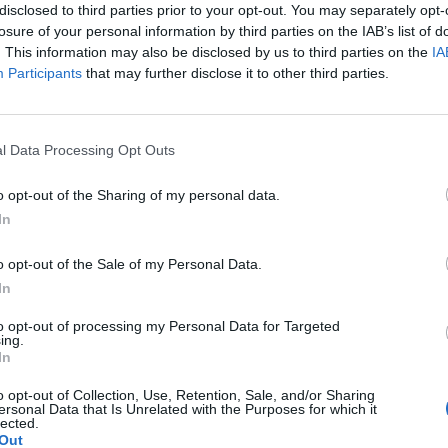
disclosed to third parties prior to your opt-out. You may separately opt-
losure of your personal information by third parties on the IAB’s list of
tka antykoncepcyjna
plastry antykoncepcyjne
. This information may also be disclosed by us to third parties on the
IA
Participants
that may further disclose it to other third parties.
l Data Processing Opt Outs
o opt-out of the Sharing of my personal data.
In
o opt-out of the Sale of my Personal Data.
In
to opt-out of processing my Personal Data for Targeted
ing.
In
o opt-out of Collection, Use, Retention, Sale, and/or Sharing
ersonal Data that Is Unrelated with the Purposes for which it
lected.
Out