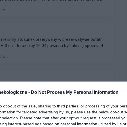
była założona od początku do końca, została
 o...
okazała się całkowicie szczelna w teście wody i
 23 kwietnia nie pojawił się, co zbiega się z silną
ia oraz przyjmowaniem przez nią leków Theraflu i
 mieliśmy stosunek przerywany w prezerwatywie ostatni
 +-3 dni i teraz niby 16 04 powinna być ale się spoznia 4
 o...
kolejnego opakowania leków ale zdarzyła się taka
i z bistra w tym czasie było zbliżenie tabletkę przyjęłam
ekologiczne -
Do Not Process My Personal Information
zednie zbliżenie było jakieś 10 dni temu i nie palnuję już
po niej. Czy muszę zaczynać kolejne opakowanie abym
to opt-out of the sale, sharing to third parties, or processing of your per
formation for targeted advertising by us, please use the below opt-out s
r selection. Please note that after your opt-out request is processed y
eing interest-based ads based on personal information utilized by us or