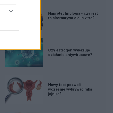
Naprotechnologia - czy jest
to alternatywa dla in vitro?
Czy estrogen wykazuje
działanie antywirusowe?
Nowy test pozwoli
wcześnie wykrywać raka
jajnika?