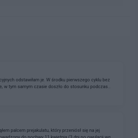
cyjnych odstawiłam je. W środku pierwszego cyklu bez
jne, w tym samym czasie doszło do stosunku podczas
nie. Czy mam się czego obawiać? Czy sytuacja w
 to dla mnie bardzo krępujące. Oczekuje na wizytę u
knąć krwawień śródcyklicznych?
em palcem prejakulatu, który przeniósł się na jej
rowadzony do pochwy 11 kwietnia (3 dni po owulacji wg