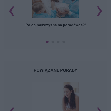
‹
›
M
Po co mężczyzna na porodówce?!
POWIĄZANE PORADY
‹
›