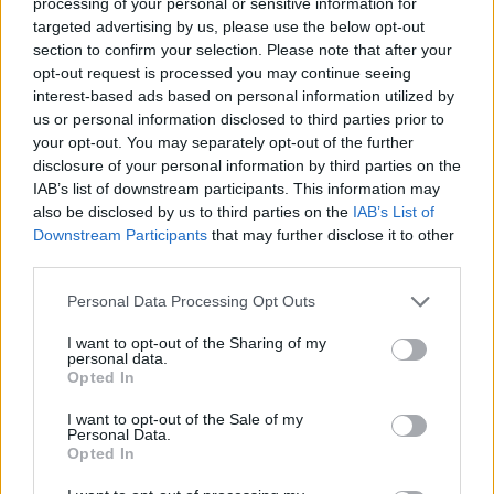
tej krwi jest zawsze więcej . Dodam również że
processing of your personal or sensitive information for
wizytę u ginekologa. Czy są jakieś metody by
bolą mnie cały czas piersi . Przepraszam że tak
targeted advertising by us, please use the below opt-out
uniknąć krwawień śródcyklicznych?
chaotycznie.
section to confirm your selection. Please note that after your
Pytanie
opt-out request is processed you may continue seeing
Na wstępie: mój cykl zwykle trwa 32/33 dni,
interest-based ads based on personal information utilized by
aktualnie mam 25 dzień cyklu. Ostatnia owulacja
us or personal information disclosed to third parties prior to
prawdopodobnie 9/10 lutego ( patrząc po sluzie
your opt-out. You may separately opt-out of the further
Forum:
Ciąża - czy to możliwe? Wszystko o...
oraz 8 lutego miałam bardzo mikro plamienie jak
disclosure of your personal information by third parties on the
IAB’s list of downstream participants. This information may
i 9 ). Stosunek odbył się 10 lutego, natomiast od
also be disclosed by us to third parties on the
IAB’s List of
około 13 lutego zaczęłam się złe czuć. 13
Downstream Participants
that may further disclose it to other
lutego robiło mi się ogólnie słabo i zaczęło
POWIĄZANE
third parties.
boleć podbrzusze, które utrzymuje się do
dzisiejszego dnia. Jest to dokładnie dość
Tematy
antykoncepcja
metody antykoncepcyjne
Personal Data Processing Opt Outs
specyficzny ból bo przy dotyku ciut niżej na lewo
tabletka antykoncepcyjna
plastry antykoncepcyjne
od pępka, tak jak by przyciskała bolącego
I want to opt-out of the Sharing of my
personal data.
siniaka. Występują również skurcze od czasu do
wkładka wewnątrzmaciczna
przerwatywa
Opted In
czasu. Od 3 dni odrzuciło mnie od kawy, jak
mogłam pić bez cukru tak teraz muszę
I want to opt-out of the Sale of my
odrobinkę pół łyżeczki do słodzić bo zwyczajnie
Personal Data.
Reklama:
Opted In
mi nie smakuje, a muszę pić codziennie że
względów zdrowotnych. Podbrzusze jest