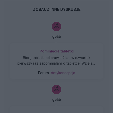
ZOBACZ INNE DYSKUSJE
gość
Pominięcie tabletki
Biorę tabletki od prawie 2 lat, w czwartek
pierwszy raz zapomniałam o tabletce. Wzięłam
ją o 16 w piątek, a o 20 wzięłam piątkową. Co
Forum:
Antykoncepcja
mam robić dalej, przestać brać i poczekać na
krwawienie czy może nie robić przerwy na
krwawienie. Pierwszy spotykam się z taką
sytuacją i obawiam się troszeczkę. Dziękuję za
pomoc
gość