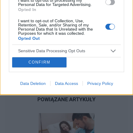
I want to opt-out of processing my
również lekko napuchnięte. Myślicie że to
Personal Data for Targeted Advertising.
wczesna ciąża ? Miała która podobnie ? 😕
Opted In
I want to opt-out of Collection, Use,
Retention, Sale, and/or Sharing of my
Personal Data that Is Unrelated with the
Purposes for which it was collected.
Opted Out
Sensitive Data Processing Opt Outs
CONFIRM
Data Deletion
Data Access
Privacy Policy
POWIĄZANE ARTYKUŁY