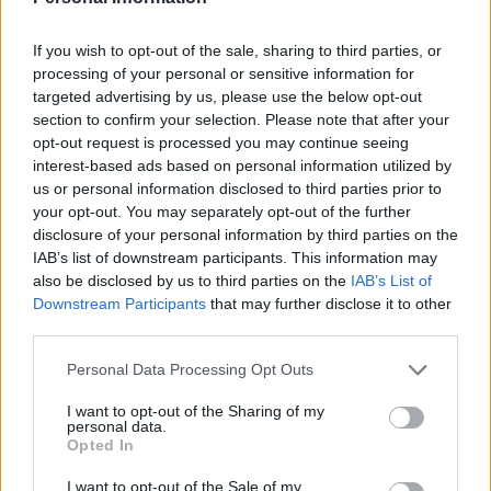
Forum:
Zdrowie kobiety
If you wish to opt-out of the sale, sharing to third parties, or
processing of your personal or sensitive information for
targeted advertising by us, please use the below opt-out
section to confirm your selection. Please note that after your
opt-out request is processed you may continue seeing
gość
interest-based ads based on personal information utilized by
us or personal information disclosed to third parties prior to
your opt-out. You may separately opt-out of the further
Brak przyjemności
disclosure of your personal information by third parties on the
Witam, odkąd pamiętam podczas stosunków nie
IAB’s list of downstream participants. This information may
odczuwam zbytnio przyjemności. Miałam kilku
also be disclosed by us to third parties on the
IAB’s List of
partnerów seksualnych i z żadnym nie miałam
Downstream Participants
that may further disclose it to other
Forum:
Zdrowie kobiety
orgazmu. Mam wysokie libido ale co z tego jak
third parties.
seks dla mnie to tylko ruchy przy których nie jest
mi dobrze, po prostu czuję że członek jest we
Personal Data Processing Opt Outs
mnie i tyle :( Czy ktoś ma podobnie?
POWIĄZANE
I want to opt-out of the Sharing of my
personal data.
Tematy
zdrowie
lifestyle
kobieta
Opted In
zdrowe odżywianie
styl życia
I want to opt-out of the Sale of my