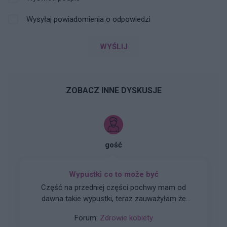
Wysyłaj powiadomienia o odpowiedzi
WYŚLIJ
ZOBACZ INNE DYSKUSJE
gość
Wypustki co to może być
Część na przedniej części pochwy mam od
dawna takie wypustki, teraz zauważyłam że
jeden jest czerwony boki torche jak dotkne co to
Forum:
Zdrowie kobiety
może być ?