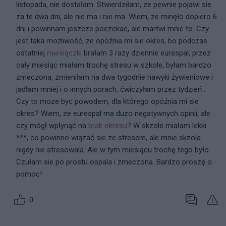
listopada, nie dostałam. Stwierdziłam, ze pewnie pojawi sie
za te dwa dni, ale nie ma i nie ma. Wiem, ze minęło dopiero 6
dni i powinnam jeszcze poczekac, ale martwi mnie to. Czy
jest taka możliwość, ze opóźnia mi sie okres, bo podczas
ostatniej
miesiączki
brałam 3 razy dziennie eurespal, przez
cały miesiąc miałam trochę stresu w szkole, byłam bardzo
zmeczona, zmieniłam na dwa tygodnie nawyki żywieniowe i
jadłam mniej i o innych porach, ćwiczyłam przez tydzień .
Czy to moze byc powodem, dla którego opóźnia mi sie
okres? Wiem, ze eurespal ma duzo negatywnych opinii, ale
czy mógł wpłynąć na
brak okresu
? W skzole miałam lekki
***, co powinno wiązać sie ze stresem, ale mnie skzola
nigdy nie stresowala. Ale w tym miesiącu trochę tego było.
Czułam sie po prostu ospala i zmeczona. Bardzo proszę o
pomoc!
0