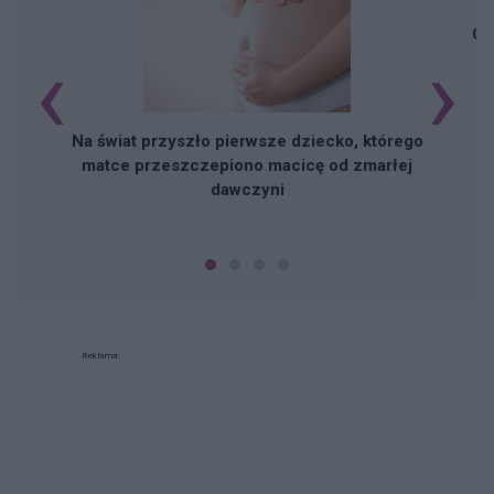
Cz
‹
›
Na świat przyszło pierwsze dziecko, którego
matce przeszczepiono macicę od zmarłej
dawczyni
Reklama: