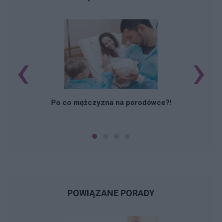
‹
›
Z
Po co mężczyzna na porodówce?!
POWIĄZANE PORADY