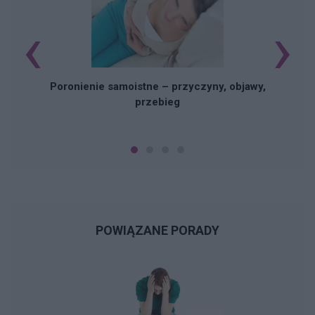
‹
›
U
Poronienie samoistne – przyczyny, objawy,
przebieg
POWIĄZANE PORADY
N