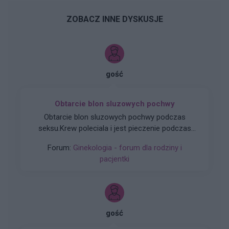
ZOBACZ INNE DYSKUSJE
gość
Obtarcie blon sluzowych pochwy
Obtarcie blon sluzowych pochwy podczas
seksu.Krew poleciala i jest pieczenie podczas
sikania i napuchniete .Jaka masc albo zel
Forum:
Ginekologia - forum dla rodziny i
pomoze na ta dolegliwość?.
pacjentki
gość