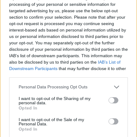
processing of your personal or sensitive information for
gość
targeted advertising by us, please use the below opt-out
section to confirm your selection. Please note that after your
opt-out request is processed you may continue seeing
Choroby warg sromowych
interest-based ads based on personal information utilized by
Bielactwo warg sromowych
us or personal information disclosed to third parties prior to
your opt-out. You may separately opt-out of the further
Forum:
Ginekologia - forum dla rodziny i
disclosure of your personal information by third parties on the
pacjentki
IAB’s list of downstream participants. This information may
also be disclosed by us to third parties on the
IAB’s List of
Downstream Participants
that may further disclose it to other
third parties.
POWIĄZANE
Personal Data Processing Opt Outs
Tematy
przezierność karkowa
spirala
embolizacja mięśniaków macicy
I want to opt-out of the Sharing of my
personal data.
Opted In
ropień gruczołu bartholina
opryszczka
I want to opt-out of the Sale of my
Personal Data.
Reklama:
Opted In