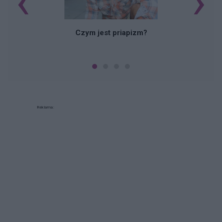
‹
›
Czym jest priapizm?
Reklama: