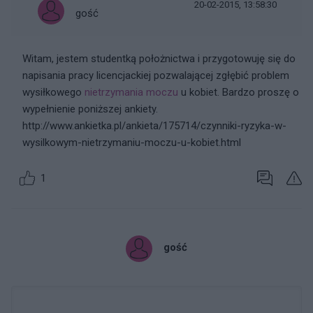
20-02-2015, 13:58:30
gość
Witam, jestem studentką położnictwa i przygotowuję się do
napisania pracy licencjackiej pozwalającej zgłębić problem
wysiłkowego
nietrzymania moczu
u kobiet. Bardzo proszę o
wypełnienie poniższej ankiety.
http://www.ankietka.pl/ankieta/175714/czynniki-ryzyka-w-
wysilkowym-nietrzymaniu-moczu-u-kobiet.html
1
gość