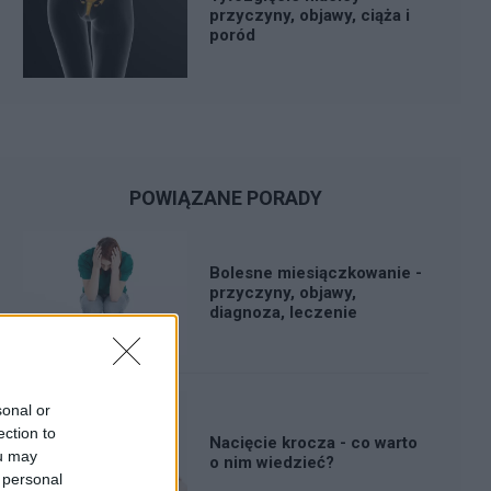
przyczyny, objawy, ciąża i
poród
POWIĄZANE PORADY
Bolesne miesiączkowanie -
przyczyny, objawy,
diagnoza, leczenie
sonal or
ection to
Nacięcie krocza - co warto
ou may
o nim wiedzieć?
 personal