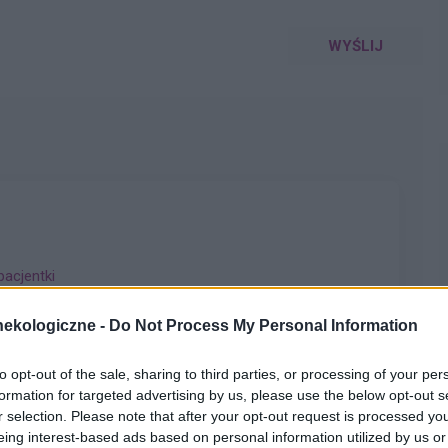
WYŚLIJ
pacjentki
ekologiczne -
Do Not Process My Personal Information
to opt-out of the sale, sharing to third parties, or processing of your per
ycznie doxycycline i w tym samym miesiącu dostalam
formation for targeted advertising by us, please use the below opt-out s
eż furaginum i witaminę c , nie dostałam okresu od 10
r selection. Please note that after your opt-out request is processed y
oraj 0,2 a na wizycie u ginekologa usłyszałam tylko że
eing interest-based ads based on personal information utilized by us or
pacjentki
zo cieniutkie .moje pytanie czy okres powinien przyjść w