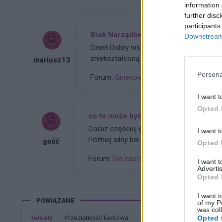
information 
tym miesiącu czy to coś poważniejszego
further disc
participants
Brak Narządów Płciowych u Dziecka
Downstream 
Dzień Dobry wszystkim szukam pomocy u 
zniekształconą pochwe czy ma ktoś do j
mariusz13
miliony Dziękuję
Persona
Forum:
Ginekologia - forum dla rodziny i
I want t
Opted 
co to może być (krępująca treść)
Coraz częściej gdy muszę skorzystać z toa
I want t
Później silny ból , jakby do wejścia do odbytu. Ból jest dosyć intensywny, kąpiel lub chłodna woda
gość
Opted 
pomaga. Dodam , trwa to tak od około 2 
Forum:
Dla nastolatek
I want 
Advertis
Opted 
I want t
POWIĄZANE
of my P
was col
Opted 
Tematy
przezierność karkowa
spirala
embolizacja mię