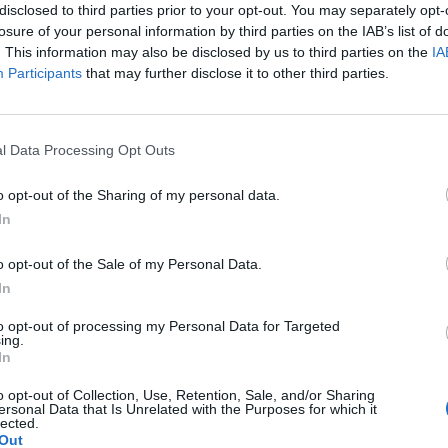
disclosed to third parties prior to your opt-out. You may separately opt-
 ?
losure of your personal information by third parties on the IAB’s list of
. This information may also be disclosed by us to third parties on the
IA
Participants
that may further disclose it to other third parties.
córki (18lat) wykryto brak narządów płciowych i
akiegoś plastyka namiary godnego polecenia nie za
l Data Processing Opt Outs
 pacjentki
o opt-out of the Sharing of my personal data.
In
lety , to robię kilka kulek w kształcie pięści przeważnie.
o opt-out of the Sale of my Personal Data.
In
miesięcy. Co w takiej sytuacji może pomóc. ?
to opt-out of processing my Personal Data for Targeted
ing.
In
o opt-out of Collection, Use, Retention, Sale, and/or Sharing
ersonal Data that Is Unrelated with the Purposes for which it
lected.
Out
śniaków macicy
ropień gruczołu bartholina
opryszczka