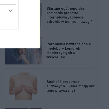
Startuje ogólnopolska
kampania prasowo-
internetowa „Kobiece
zdrowie w centrum uwagi”
Poronienia nawracające a
niedobory komórek
macierzystych w
wyścielisku
Suchość brodawek
sutkowych – jakie mogą być
tego przyczyny?