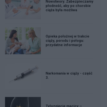
Nowotwory. Zabezpieczamy
płodność, aby po chorobie
ciąża była możliwa
Opieka położnej w trakcie
ciąży, porodu i połogu:
przydatne informacje
Narkomania w ciąży - część
3.
Tyłozgięcie macicy –