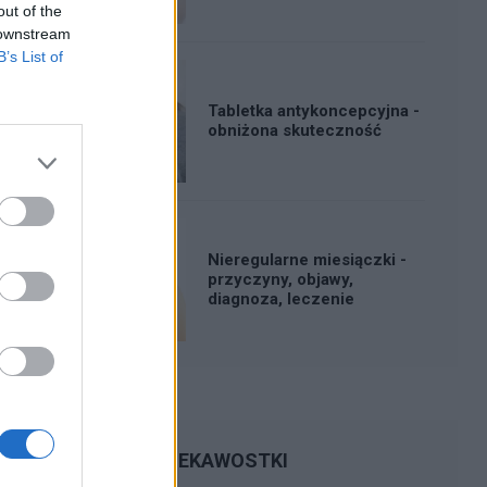
out of the
 downstream
B’s List of
Tabletka antykoncepcyjna -
obniżona skuteczność
Nieregularne miesiączki -
przyczyny, objawy,
diagnoza, leczenie
CIEKAWOSTKI