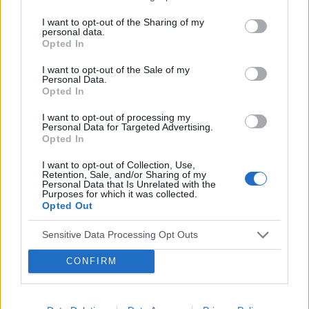
Pierwszy dzień ostatniej miesiączki to 25/26 maja.
I want to opt-out of the Sharing of my
Zwykle mam okres 5dni. Cykl 28 dni. Za 3 dni pow...
personal data.
Opted In
I want to opt-out of the Sale of my
gość
Personal Data.
Opted In
Forum:
Operacje i zabiegi
I want to opt-out of processing my
Personal Data for Targeted Advertising.
Opted In
Labioplastyka
Hej, chciałam zapytać, czy któraś z obecnych tu
I want to opt-out of Collection, Use,
kobiet zdecydowała się na labioplastykę i zmniejszenie
Retention, Sale, and/or Sharing of my
Personal Data that Is Unrelated with the
warg sromowych mniejszych. Chodzi mi o wszelkie
Purposes for which it was collected.
informacje jak cena, ból czy ryzyko powikłań. Ma...
Opted Out
Sensitive Data Processing Opt Outs
gość
CONFIRM
Forum:
Ciąża - czy to możliwe? Wszystko o...