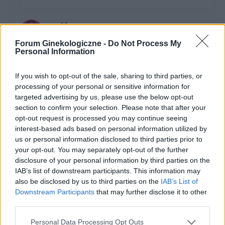
gość
Forum:
Ciąża - czy to możliwe? Wszystko o...
Forum Ginekologiczne -
Do Not Process My
Personal Information
Interpretacja wyniku
If you wish to opt-out of the sale, sharing to third parties, or
Witam przychodzę z takim pytaniem mianowicie 25
processing of your personal or sensitive information for
kwietnia uprawiałam stosunek i prezerwatywa niestety
targeted advertising by us, please use the below opt-out
pękła ale została od razu wyjęta i nie doszło do
section to confirm your selection. Please note that after your
wytrysku ale dostałam miesiaczke 4 dni za wczesni...
opt-out request is processed you may continue seeing
interest-based ads based on personal information utilized by
us or personal information disclosed to third parties prior to
your opt-out. You may separately opt-out of the further
gość
disclosure of your personal information by third parties on the
Forum:
Ciąża - czy to możliwe? Wszystko o...
IAB’s list of downstream participants. This information may
also be disclosed by us to third parties on the
IAB’s List of
Downstream Participants
that may further disclose it to other
Ellaone dni niepłodne
third parties.
Cześć, 18.06.2026. Miałam stosunek z partnerem bez
Personal Data Processing Opt Outs
zabezpieczenia. Po 10h wzięłam tabletkę Ellaone.