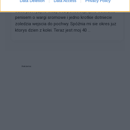
Data Deletion
Data Access
Privacy Policy
Ryzyko
Jakie jest ryzyko ciazy bez penetracji, tylko ocieranie
penisem o wargi sromowe i jedno krotkie dotniecie
zoledzia wejscia do pochwy. Spóźnia mi sie okres juz
ktorys dzien z kolei. Teraz jest moj 40 ...
Reklama: