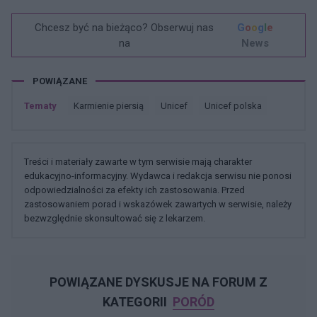
Chcesz być na bieżąco? Obserwuj nas
G
o
o
g
l
e
na
News
POWIĄZANE
Tematy
Karmienie piersią
Unicef
Unicef polska
Treści i materiały zawarte w tym serwisie mają charakter
edukacyjno-informacyjny. Wydawca i redakcja serwisu nie ponosi
odpowiedzialności za efekty ich zastosowania. Przed
zastosowaniem porad i wskazówek zawartych w serwisie, należy
bezwzględnie skonsultować się z lekarzem.
POWIĄZANE DYSKUSJE NA FORUM Z
KATEGORII
PORÓD